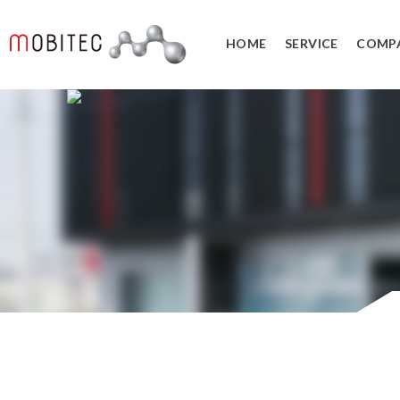
HOME
SERVICE
COMP
3Dデジタルエンジニアリング事業
3Dスキャンサービス
3DCAD教
リバースエンジニアリング
3DCADカ
３Dスキャナ販売
データ管理
SOLIDWORK