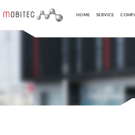
HOME
SERVICE
COMP
3Dデジタルエンジニアリング事業
3Dスキャンサービス
3DCAD教
リバースエンジニアリング
3DCADカ
３Dスキャナ販売
データ管理
SOLIDWORK