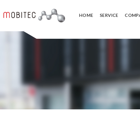
HOME
SERVICE
COMP
3Dデジタルエンジニアリング事業
3Dスキャンサービス
3DCAD教
リバースエンジニアリング
3DCADカ
３Dスキャナ販売
データ管理
SOLIDWORK