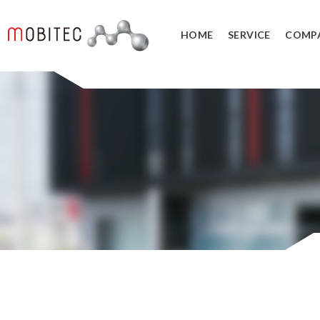
HOME
SERVICE
COMP
3Dデジタルエンジニアリング事業
3Dスキャンサービス
3DCAD教
リバースエンジニアリング
3DCADカ
３Dスキャナ販売
データ管理
SOLIDWORK