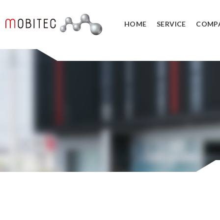
HOME
SERVICE
COMP
3Dデジタルエンジニアリング事業
3Dスキャンサービス
3DCAD教
リバースエンジニアリング
3DCADカ
３Dスキャナ販売
データ管理
SOLIDWORK