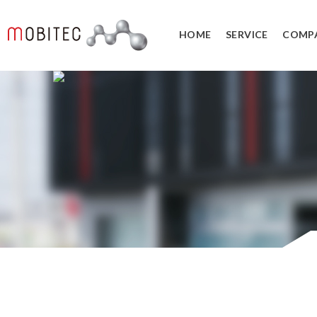
HOME
SERVICE
COMP
3Dデジタルエンジニアリング事業
3Dスキャンサービス
3DCAD教
リバースエンジニアリング
3DCADカ
３Dスキャナ販売
データ管理
SOLIDWORK