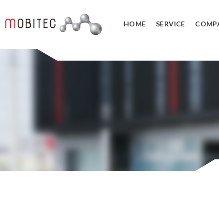
HOME
SERVICE
COMP
3Dデジタルエンジニアリング事業
3Dスキャンサービス
3DCAD教
リバースエンジニアリング
3DCADカ
３Dスキャナ販売
データ管理
SOLIDWORK