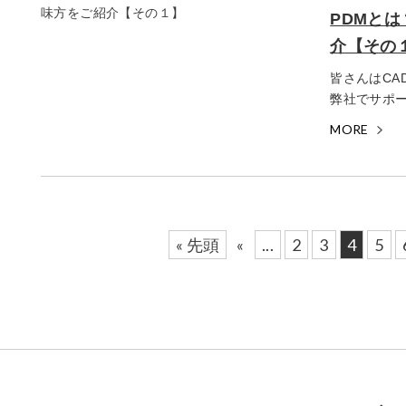
PDMとは
介【その
皆さんはC
弊社でサポー
MORE
« 先頭
«
...
2
3
4
5