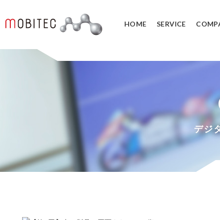
HOME
SERVICE
COMP
3Dデジタルエンジニアリング事業
3Dスキャンサービス
3DCAD教
リバースエンジニアリング
3DCADカ
３Dスキャナ販売
データ管理
デジ
SOLIDWORK