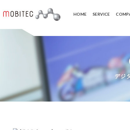
HOME
SERVICE
COMP
3Dデジタルエンジニアリング事業
3Dスキャンサービス
3DCAD教
リバースエンジニアリング
3DCADカ
３Dスキャナ販売
データ管理
デジ
SOLIDWORK