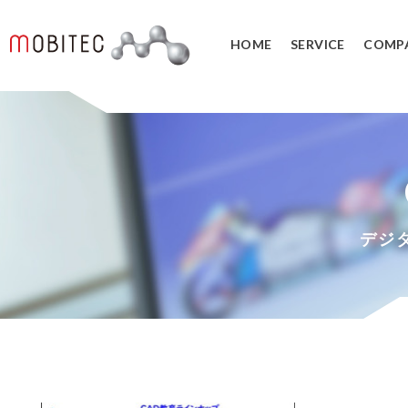
HOME
SERVICE
COMP
3Dデジタルエンジニアリング事業
3Dスキャンサービス
3DCAD教
リバースエンジニアリング
3DCADカ
３Dスキャナ販売
データ管理
デジ
SOLIDWORK