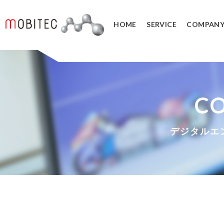
HOME
SERVICE
COMPAN
3Dデジタルエンジニアリング事業
3Dスキャンサービス
3DCAD教育サービス
C
リバースエンジニアリング
3DCADカスタマイズ
３Dスキャナ販売
データ管理システム
デジタルエ
SOLIDWORKS PDM