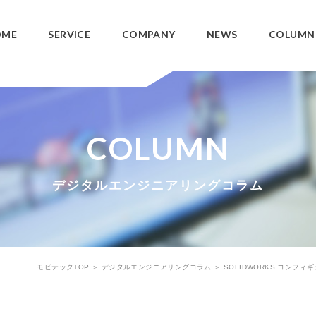
OME
SERVICE
COMPANY
NEWS
COLUMN
ング事業
開発支援事業
3DCAD教育サービス
パワートレイン
COLUMN
3DCADカスタマイズ
ワイヤーハーネ
データ管理システム
デジタルエンジニアリングコラム
SOLIDWORKS PDM
モビテックTOP
＞
デジタルエンジニアリングコラム
＞
SOLIDWORKS コンフ