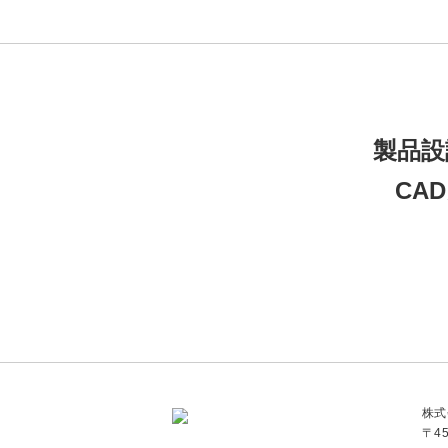
製品設
CA
株式
〒4