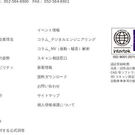
： 052-564-8600 FAX： 052-564-8601
イベント情報
企業理念
コラム_デジタルエンジニアリング
コラム_NV（振動・騒音）解析
の姿勢
スキャン相談窓口
認証登録範囲
ビリティ
新着情報
治具・試作品の
CAD 等ソフト
要
資料ダウンロード
3D スキャン測
自動車車体等の
お問い合わせ
介
サイトマップ
個人情報保護について
ト
対する公式回答