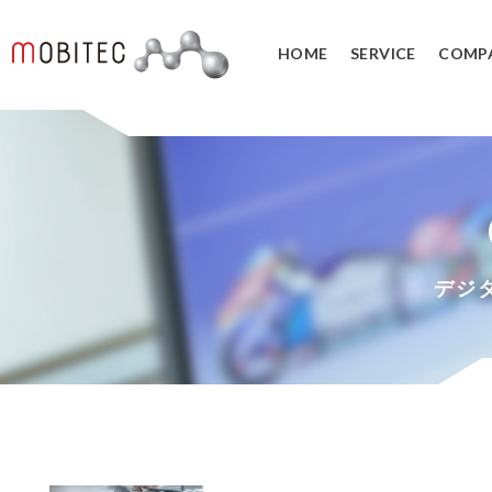
HOME
SERVICE
COMP
3Dデジタルエンジニアリング事業
3Dスキャンサービス
3DCAD教
リバースエンジニアリング
3DCADカ
３Dスキャナ販売
データ管理
デジ
SOLIDWORK