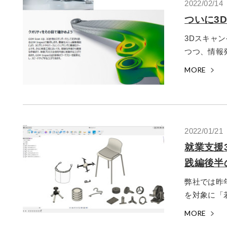
2022/02/14
ついに3
3Dスキャン
つつ、情報発
MORE
2022/01/21
就業支援3
践編後半
弊社では昨
を対象に「若
MORE