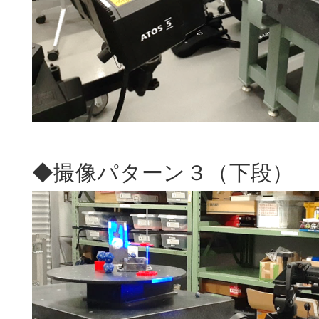
◆撮像パターン３（下段）