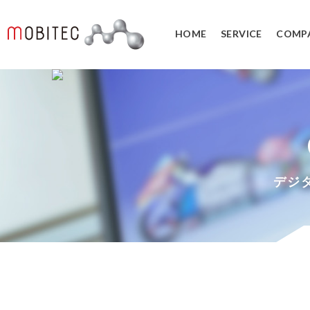
HOME
SERVICE
COMP
3Dデジタルエンジニアリング事業
3Dスキャンサービス
3DCAD教
リバースエンジニアリング
3DCADカ
３Dスキャナ販売
データ管理
デジ
SOLIDWORK