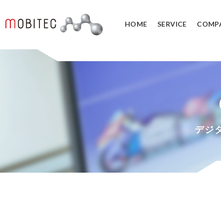
HOME
SERVICE
COMP
3Dデジタルエンジニアリング事業
3Dスキャンサービス
3DCAD教
リバースエンジニアリング
3DCADカ
３Dスキャナ販売
データ管理
デジ
SOLIDWORK