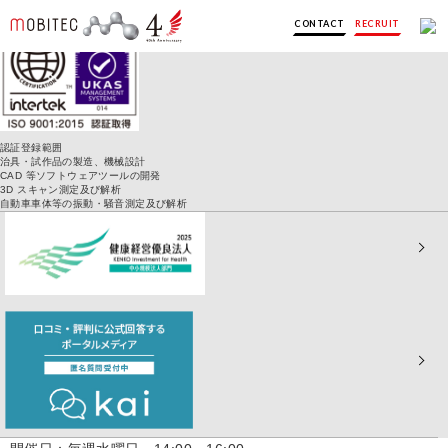
CONTACT
RECRUIT
EVENT
イベント情報
認証登録範囲
モビテックTOP
＞
治具・試作品の製造、機械設計
イベント情報
CAD 等ソフトウェアツールの開発
3D スキャン測定及び解析
自動車車体等の振動・騒音測定及び解析
Category
セミナー
GOM Scan1無料操作体験会
水曜日開催！JR東海道本線「東刈谷」駅より徒歩7分で参加しや
すい操作体験会！3Dスキャナを導入検討中の方に、実際の3Dスキ
ャナの操作体験や弊社技術者からの説明等を通じ、より実践的に
3Dスキャナへの理解を深めていただく内容となっております。