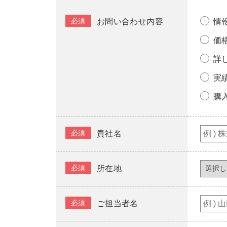
必須
お問い合わせ内容
情
価
詳
実
購
必須
貴社名
必須
所在地
必須
ご担当者名