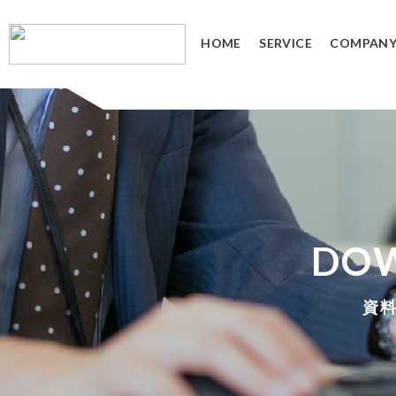
HOME
SERVICE
COMPAN
3Dデジタルエンジニアリング事業
3Dスキャンサービス
3DCAD教育サービス
リバースエンジニアリング
3DCADカスタマイズ
３Dスキャナ販売
データ管理システム
SOLIDWORKS PDM
DO
資