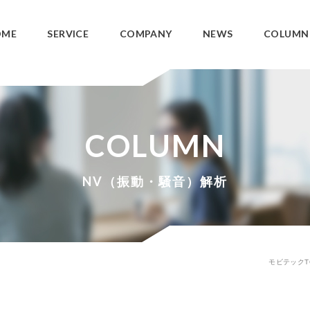
OME
SERVICE
COMPANY
NEWS
COLUMN
ング事業
開発支援事業
3DCAD教育サービス
パワートレイン
COLUMN
3DCADカスタマイズ
ワイヤーハーネ
データ管理システム
NV（振動・騒音）解析
SOLIDWORKS PDM
モビテックT