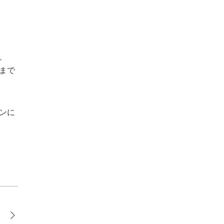
、
まで
ンに