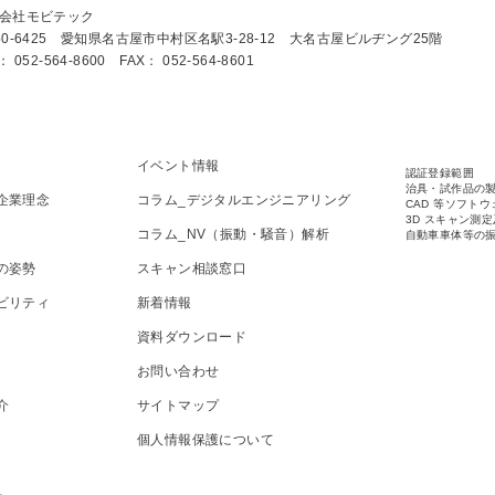
会社モビテック
50-6425 愛知県名古屋市中村区名駅3-28-12 大名古屋ビルヂング25階
： 052-564-8600 FAX： 052-564-8601
イベント情報
認証登録範囲
治具・試作品の
企業理念
コラム_デジタルエンジニアリング
CAD 等ソフト
3D スキャン測
コラム_NV（振動・騒音）解析
自動車車体等の
の姿勢
スキャン相談窓口
ビリティ
新着情報
要
資料ダウンロード
お問い合わせ
介
サイトマップ
個人情報保護について