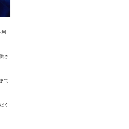
を利
供さ
まで
だく