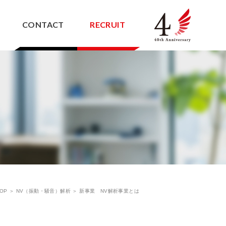
CONTACT
RECRUIT
NV解析サービス
ス
設計受託
OP
＞
NV（振動・騒音）解析
＞
新事業 NV解析事業とは