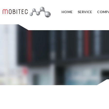
HOME
SERVICE
COMP
3Dデジタルエンジニアリング事業
3Dスキャンサービス
3DCAD教
リバースエンジニアリング
3DCADカ
３Dスキャナ販売
データ管理
SOLIDWORK