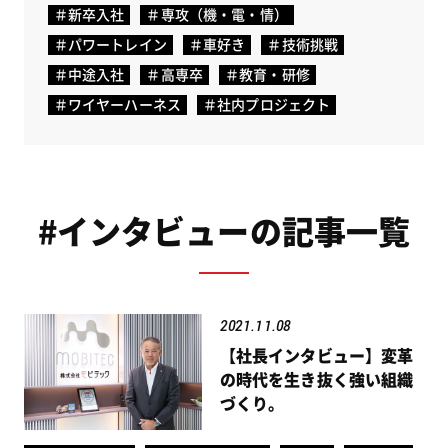
新卒入社
専攻（機・電・情）
パワートレイン
車好き
技術挑戦
中途入社
高専卒
教育・研修
ワイヤーハーネス
社内プロジェクト
#インタビューの記事一覧
2021.11.08
【社長インタビュー】変革
の時代を生き抜く強い組織
づくり。