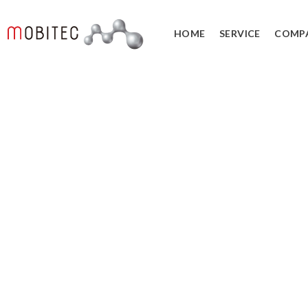
HOME
SERVICE
COMP
3Dデジタルエンジニアリング事業
3Dスキャンサービス
3DCAD教
リバースエンジニアリング
3DCADカ
３Dスキャナ販売
データ管理
デジ
SOLIDWORK